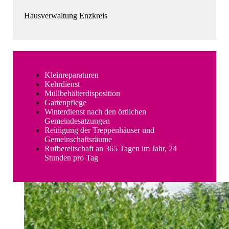
Hausverwaltung Enzkreis
Kleinreparaturen
Kehrdienst
Müllbehälterdisposition
Gartenpflege
Winterdienst nach den örtlichen
Gemeindesatzungen
Reinigung der Treppenhäuser und
Gemeinschaftsräume
Rufbereitschaft an 365 Tagen im Jahr, 24
Stunden pro Tag