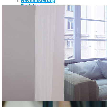
Revitalisierung
Projekte
#Unternehmen
Über Uns
Über Thomas Bohner
Immobilien
30 Jahre
TBI-Gütesiegel
Presse
News
Kontakt