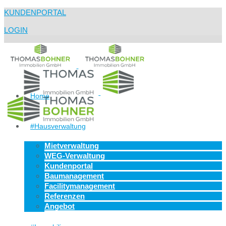
KUNDENPORTAL
LOGIN
Home
#Hausverwaltung
Mietverwaltung
WEG-Verwaltung
Kundenportal
Baumanagement
Facilitymanagement
Referenzen
Angebot