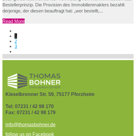
Bestellerprinzip. Die Provision des Immobilienmaklers bezahlt
derjenige, der diesen beauftragt hat: „wer bestellt,...
Read More
1
2
3
Kieselbronner Str. 59, 75177 Pforzheim
Tel: 07231 / 42 98 170
Fax: 07231 / 42 98 179
info@thomasbohner.de
follow us on Facebook