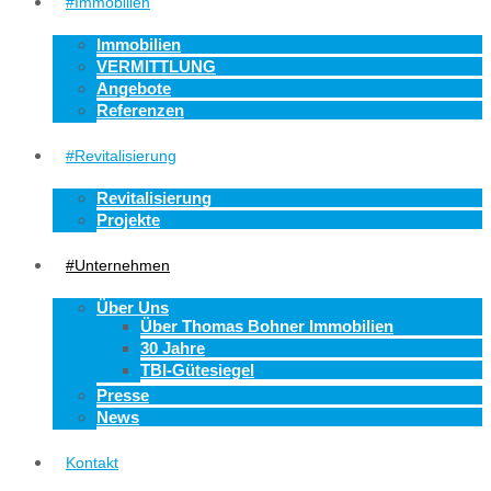
#Immobilien
Immobilien
VERMITTLUNG
Angebote
Referenzen
#Revitalisierung
Revitalisierung
Projekte
#Unternehmen
Über Uns
Über Thomas Bohner Immobilien
30 Jahre
TBI-Gütesiegel
Presse
News
Kontakt